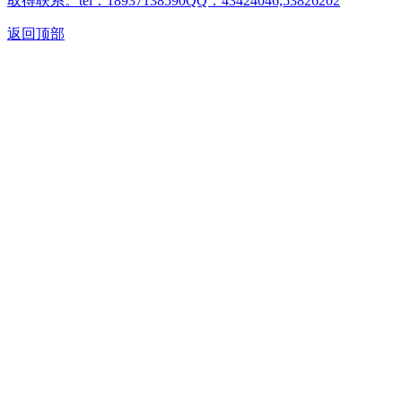
取得联系。tel：18937138590QQ：43424046,53826202
返回顶部