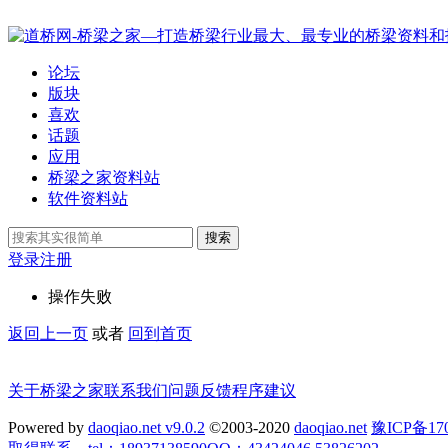
论坛
版块
喜欢
话题
应用
桥梁之家资料站
软件资料站
搜索
登录
注册
操作失败
返回上一页
或者
回到首页
关于桥梁之家
联系我们
问题反馈
程序建议
Powered by
daoqiao.net v9.0.2
©2003-2020
daoqiao.net
豫ICP备