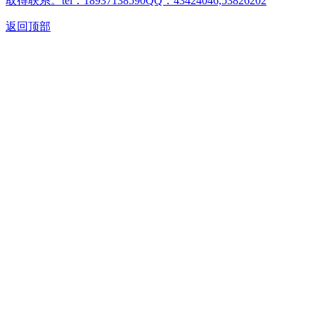
取得联系。tel：18937138590QQ：43424046,53826202
返回顶部