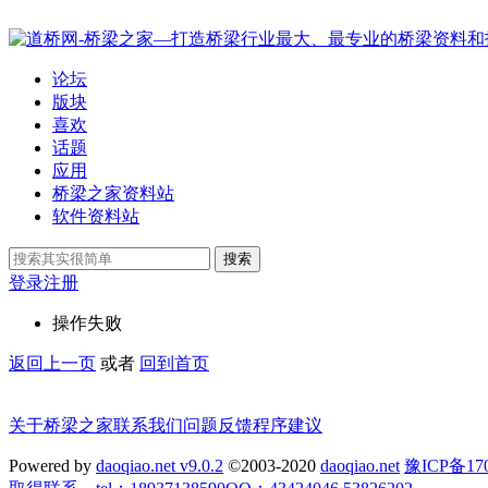
论坛
版块
喜欢
话题
应用
桥梁之家资料站
软件资料站
搜索
登录
注册
操作失败
返回上一页
或者
回到首页
关于桥梁之家
联系我们
问题反馈
程序建议
Powered by
daoqiao.net v9.0.2
©2003-2020
daoqiao.net
豫ICP备