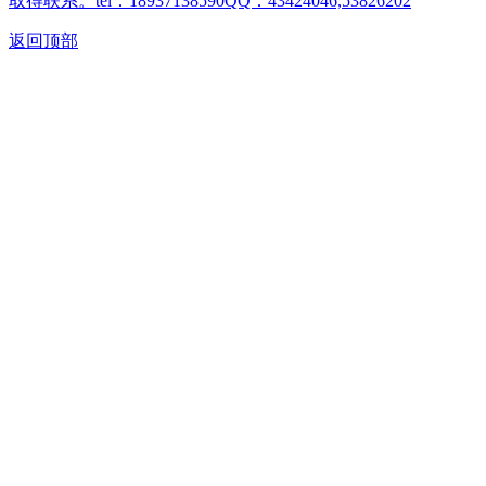
取得联系。tel：18937138590QQ：43424046,53826202
返回顶部