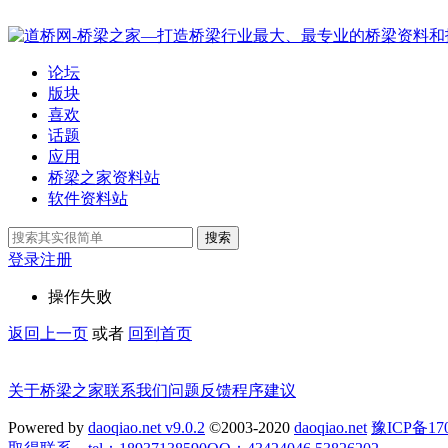
论坛
版块
喜欢
话题
应用
桥梁之家资料站
软件资料站
搜索
登录
注册
操作失败
返回上一页
或者
回到首页
关于桥梁之家
联系我们
问题反馈
程序建议
Powered by
daoqiao.net v9.0.2
©2003-2020
daoqiao.net
豫ICP备