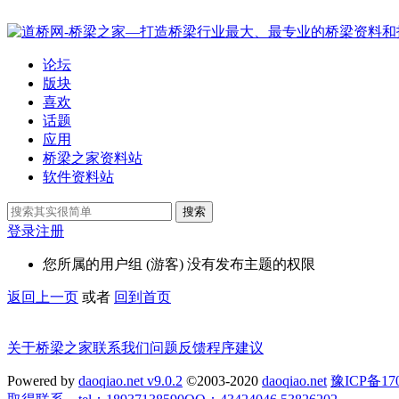
论坛
版块
喜欢
话题
应用
桥梁之家资料站
软件资料站
搜索
登录
注册
您所属的用户组 (游客) 没有发布主题的权限
返回上一页
或者
回到首页
关于桥梁之家
联系我们
问题反馈
程序建议
Powered by
daoqiao.net v9.0.2
©2003-2020
daoqiao.net
豫ICP备