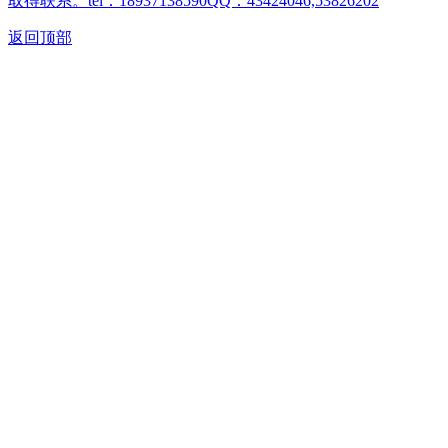
取得联系。tel：18937138590QQ：43424046,53826202
返回顶部