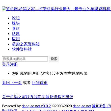
论坛
版块
喜欢
话题
应用
桥梁之家资料站
软件资料站
搜索
登录
注册
您所属的用户组 (游客) 没有发布主题的权限
返回上一页
或者
回到首页
关于桥梁之家
联系我们
问题反馈
程序建议
Powered by
daoqiao.net v9.0.2
©2003-2020
daoqiao.net
豫ICP备