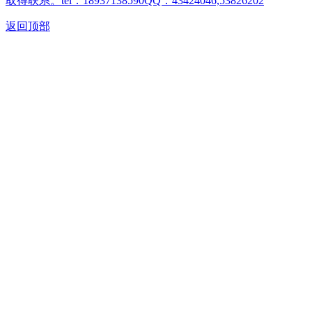
取得联系。tel：18937138590QQ：43424046,53826202
返回顶部