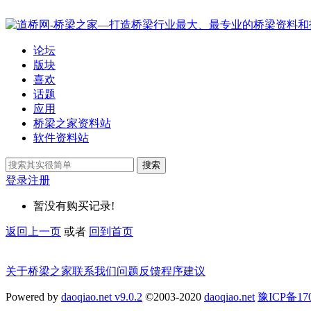
论坛
版块
喜欢
话题
应用
桥梁之家资料站
软件资料站
搜索
登录
注册
暂没有购买记录!
返回上一页
或者
回到首页
关于桥梁之家
联系我们
问题反馈
程序建议
Powered by
daoqiao.net v9.0.2
©2003-2020
daoqiao.net
豫ICP备1