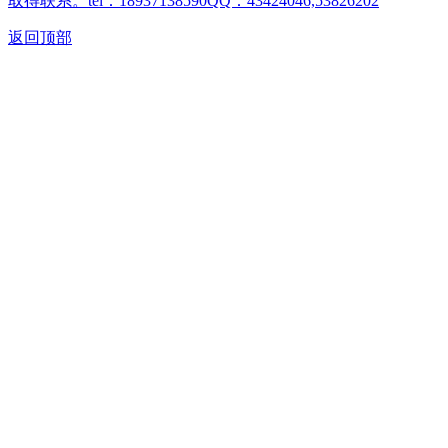
取得联系。tel：18937138590QQ：43424046,53826202
返回顶部