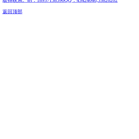
取得联系。tel：18937138590QQ：43424046,53826202
返回顶部