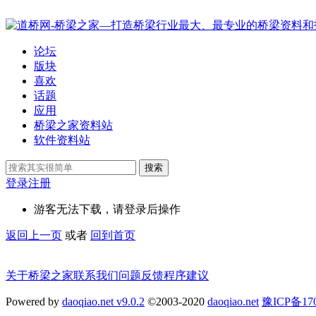
论坛
版块
喜欢
话题
应用
桥梁之家资料站
软件资料站
搜索
登录
注册
游客无法下载，请登录后操作
返回上一页
或者
回到首页
关于桥梁之家
联系我们
问题反馈
程序建议
Powered by
daoqiao.net v9.0.2
©2003-2020
daoqiao.net
豫ICP备1