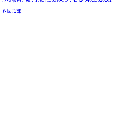
取得联系。tel：18937138590QQ：43424046,53826202
返回顶部