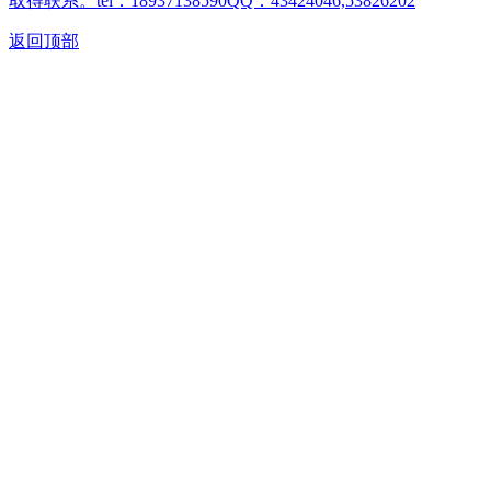
取得联系。tel：18937138590QQ：43424046,53826202
返回顶部