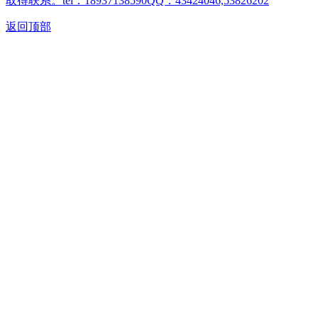
取得联系。tel：18937138590QQ：43424046,53826202
返回顶部