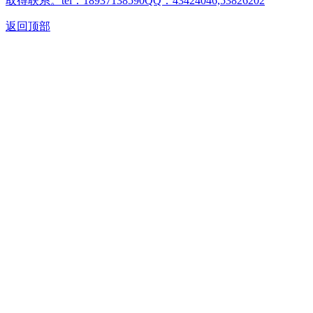
取得联系。tel：18937138590QQ：43424046,53826202
返回顶部