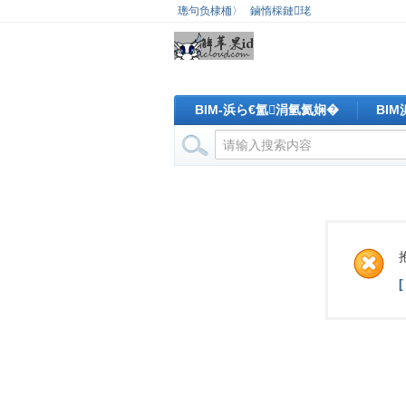
璁句负棣栭〉
鏀惰棌鏈珯
BIM-浜ら€氳涓氫氦娴�
BI