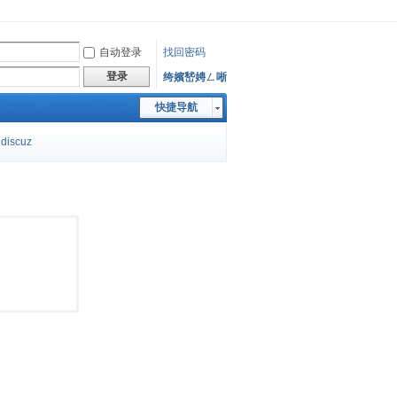
自动登录
找回密码
登录
绔嬪嵆娉ㄥ唽
快捷导航
discuz