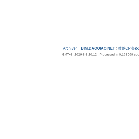
Archiver
|
BIM.DAOQIAO.NET
(
璞獻CP澶�1
GMT+8, 2026-8-8 20:12
, Processed in 0.168599 seco