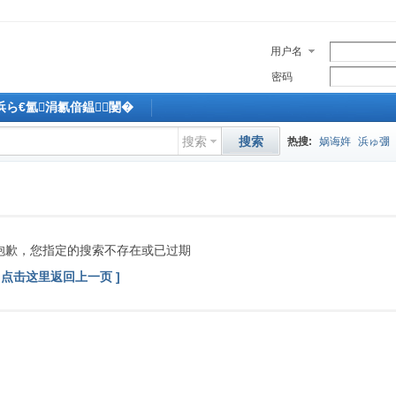
用户名
密码
M浜ら€氳涓氱偣鎾闄�
搜索
搜索
热搜:
娲诲姩
浜ゅ弸
抱歉，您指定的搜索不存在或已过期
[ 点击这里返回上一页 ]