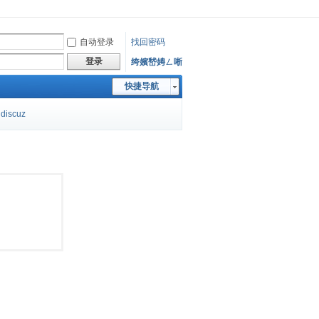
自动登录
找回密码
登录
绔嬪嵆娉ㄥ唽
快捷导航
discuz