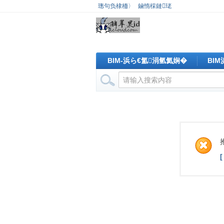
璁句负棣栭〉
鏀惰棌鏈珯
BIM-浜ら€氳涓氫氦娴�
BI