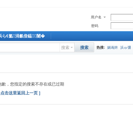
用户名
密码
M浜ら€氳涓氱偣鎾闄�
搜索
搜索
热搜:
娲诲姩
浜ゅ弸
抱歉，您指定的搜索不存在或已过期
[ 点击这里返回上一页 ]