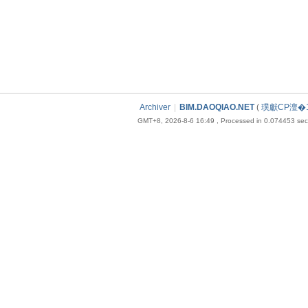
Archiver
|
BIM.DAOQIAO.NET
(
璞獻CP澶�1
GMT+8, 2026-8-6 16:49
, Processed in 0.074453 seco