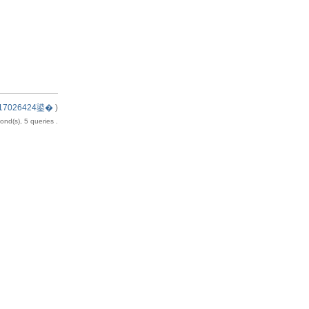
7026424鍙�
)
nd(s), 5 queries .