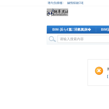
璁句负棣栭〉
鏀惰棌鏈珯
BIM-浜ら€氳涓氫氦娴�
BI