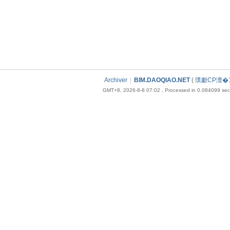
Archiver
|
BIM.DAOQIAO.NET
(
璞獻CP澶�1
GMT+8, 2026-8-8 07:02
, Processed in 0.084099 seco