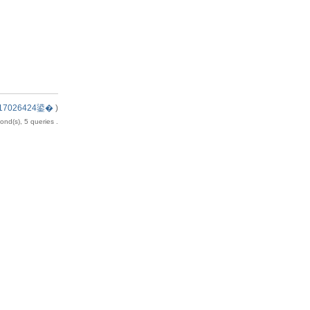
7026424鍙�
)
nd(s), 5 queries .