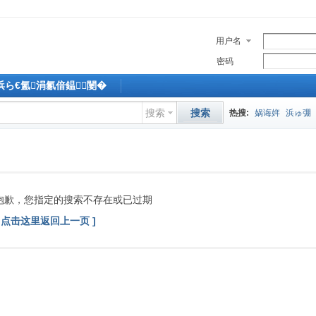
用户名
密码
M浜ら€氳涓氱偣鎾闄�
搜索
搜索
热搜:
娲诲姩
浜ゅ弸
抱歉，您指定的搜索不存在或已过期
[ 点击这里返回上一页 ]