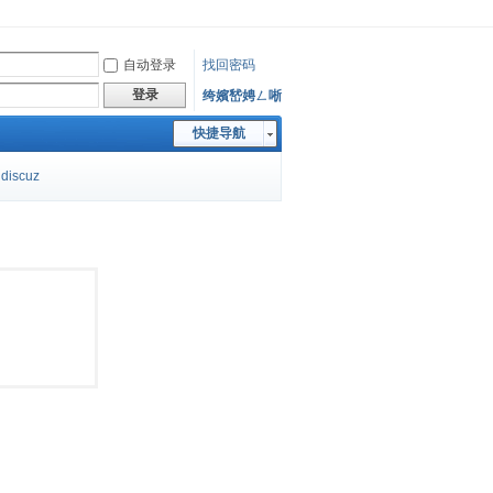
自动登录
找回密码
登录
绔嬪嵆娉ㄥ唽
快捷导航
discuz