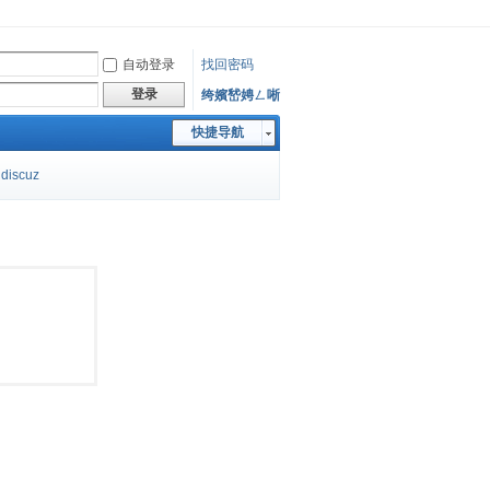
自动登录
找回密码
登录
绔嬪嵆娉ㄥ唽
快捷导航
discuz