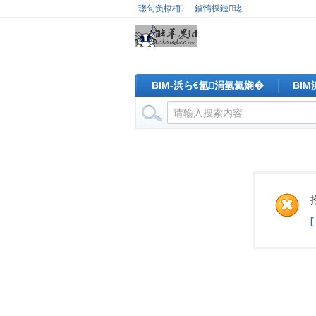
璁句负棣栭〉
鏀惰棌鏈珯
BIM-浜ら€氳涓氫氦娴�
BI