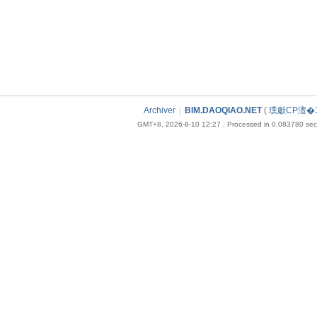
Archiver
|
BIM.DAOQIAO.NET
(
璞獻CP澶�1
GMT+8, 2026-8-10 12:27
, Processed in 0.083780 seco