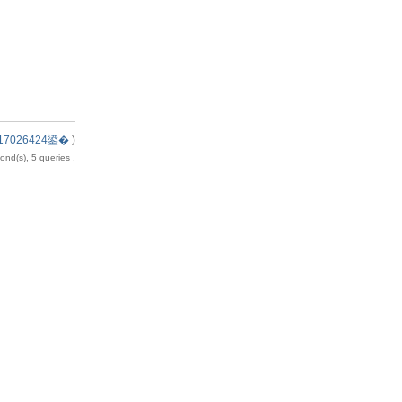
7026424鍙�
)
nd(s), 5 queries .