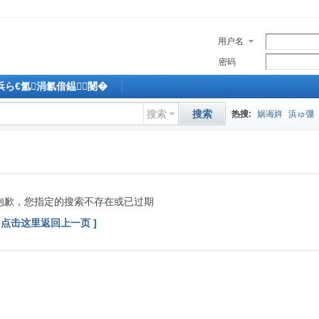
用户名
密码
M浜ら€氳涓氱偣鎾闄�
搜索
搜索
热搜:
娲诲姩
浜ゅ弸
抱歉，您指定的搜索不存在或已过期
[ 点击这里返回上一页 ]