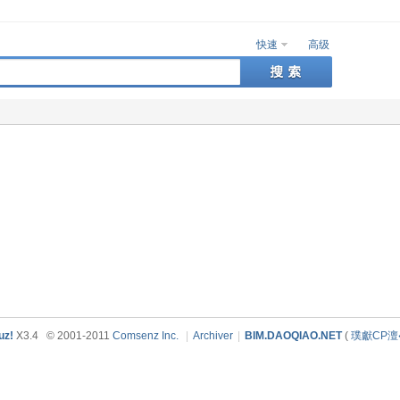
快速
高级
uz!
X3.4
© 2001-2011
Comsenz Inc.
|
Archiver
|
BIM.DAOQIAO.NET
(
璞獻CP澶�