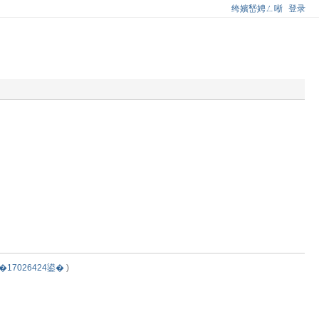
绔嬪嵆娉ㄥ唽
登录
17026424鍙�
)