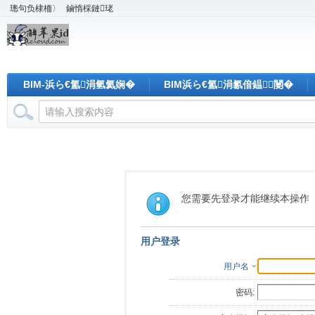
璁句负棣栭〉
鏀惰棌鏈珯
BIM-浜ら€氳涓氫氦娴�
BIM浜ら€氳涓氱偣鎾闄�
您需要先登录才能继续本操作
用户登录
用户名
密码: