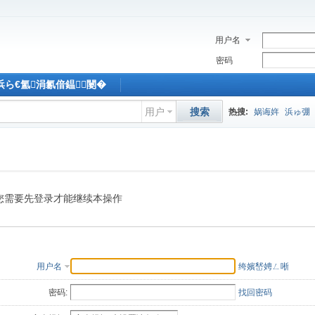
用户名
密码
M浜ら€氳涓氱偣鎾闄�
用户
搜索
热搜:
娲诲姩
浜ゅ弸
您需要先登录才能继续本操作
用户名
绔嬪嵆娉ㄥ唽
密码:
找回密码