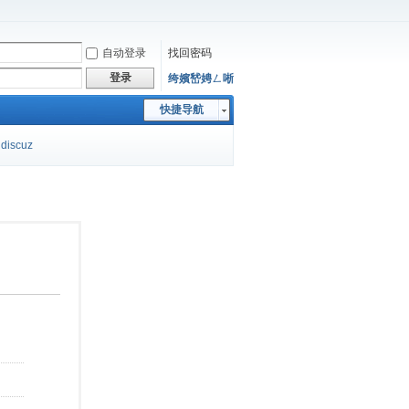
自动登录
找回密码
登录
绔嬪嵆娉ㄥ唽
快捷导航
discuz