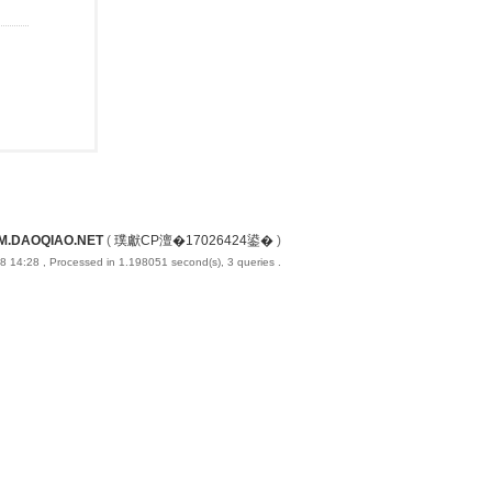
M.DAOQIAO.NET
(
璞獻CP澶�17026424鍙�
)
8 14:28
, Processed in 1.198051 second(s), 3 queries .