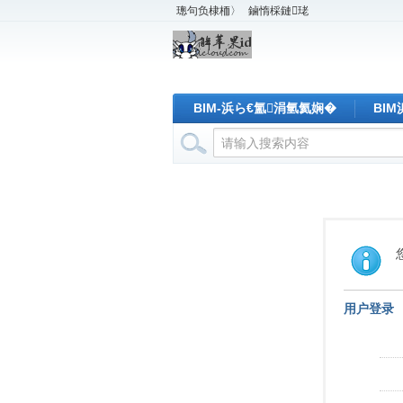
璁句负棣栭〉
鏀惰棌鏈珯
BIM-浜ら€氳涓氫氦娴�
BI
用户登录