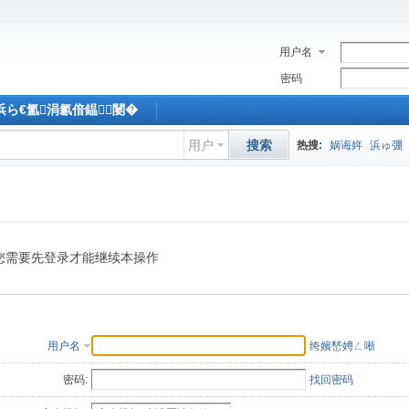
用户名
密码
M浜ら€氳涓氱偣鎾闄�
用户
搜索
热搜:
娲诲姩
浜ゅ弸
您需要先登录才能继续本操作
用户名
绔嬪嵆娉ㄥ唽
密码:
找回密码