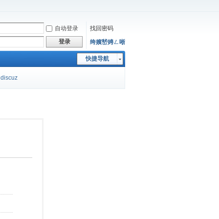
自动登录
找回密码
登录
绔嬪嵆娉ㄥ唽
快捷导航
discuz