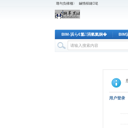
璁句负棣栭〉
鏀惰棌鏈珯
BIM-浜ら€氳涓氫氦娴�
BI
用户登录