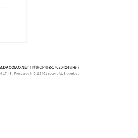
M.DAOQIAO.NET
(
璞獻CP澶�17026424鍙�
)
9 17:48
, Processed in 0.117461 second(s), 3 queries .