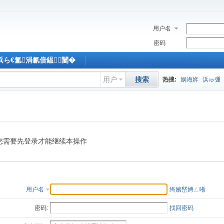
用户名
密码
M浜ら€氳涓氱偣鎾闄�
用户
搜索
热搜:
娲诲姩
浜ゅ弸
您需要先登录才能继续本操作
用户名
绔嬪嵆娉ㄥ唽
密码:
找回密码