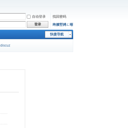
自动登录
找回密码
登录
绔嬪嵆娉ㄥ唽
快捷导航
discuz