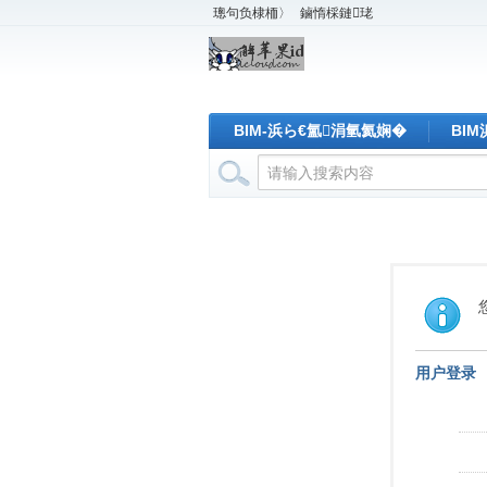
璁句负棣栭〉
鏀惰棌鏈珯
BIM-浜ら€氳涓氫氦娴�
BI
用户登录