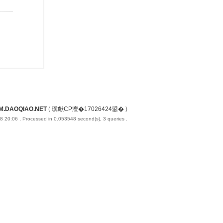
M.DAOQIAO.NET
(
璞獻CP澶�17026424鍙�
)
8 20:06
, Processed in 0.053548 second(s), 3 queries .