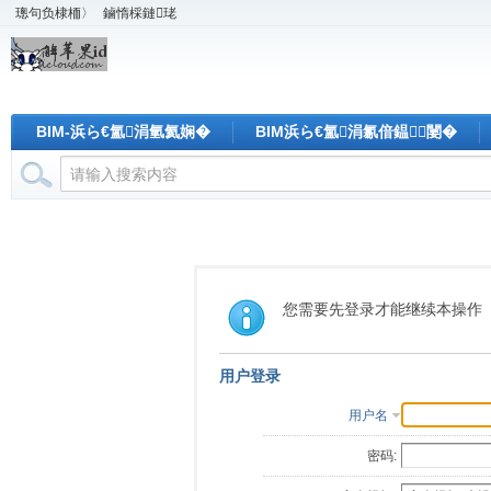
璁句负棣栭〉
鏀惰棌鏈珯
BIM-浜ら€氳涓氫氦娴�
BIM浜ら€氳涓氱偣鎾闄�
您需要先登录才能继续本操作
用户登录
用户名
密码: