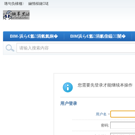
璁句负棣栭〉
鏀惰棌鏈珯
BIM-浜ら€氳涓氫氦娴�
BIM浜ら€氳涓氱偣鎾闄�
您需要先登录才能继续本操作
用户登录
用户名
密码: