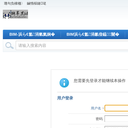
璁句负棣栭〉
鏀惰棌鏈珯
BIM-浜ら€氳涓氫氦娴�
BIM浜ら€氳涓氱偣鎾闄�
您需要先登录才能继续本操作
用户登录
用户名
密码: