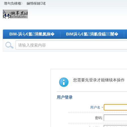
璁句负棣栭〉
鏀惰棌鏈珯
BIM-浜ら€氳涓氫氦娴�
BIM浜ら€氳涓氱偣鎾闄�
您需要先登录才能继续本操作
用户登录
用户名
密码: