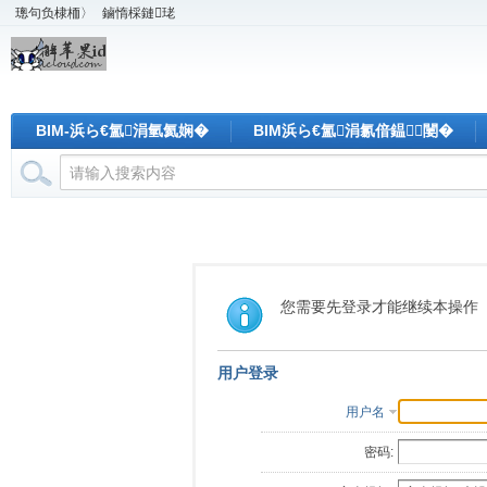
璁句负棣栭〉
鏀惰棌鏈珯
BIM-浜ら€氳涓氫氦娴�
BIM浜ら€氳涓氱偣鎾闄�
您需要先登录才能继续本操作
用户登录
用户名
密码: