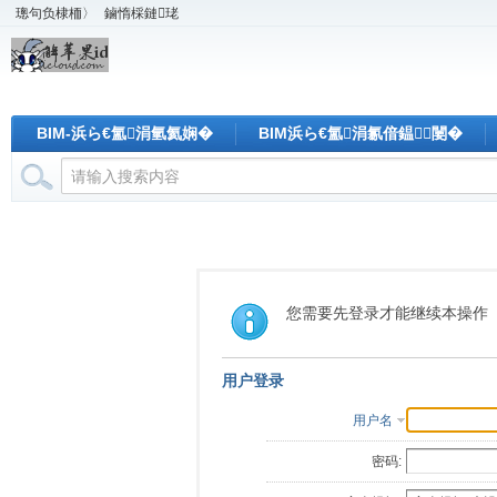
璁句负棣栭〉
鏀惰棌鏈珯
BIM-浜ら€氳涓氫氦娴�
BIM浜ら€氳涓氱偣鎾闄�
您需要先登录才能继续本操作
用户登录
用户名
密码: