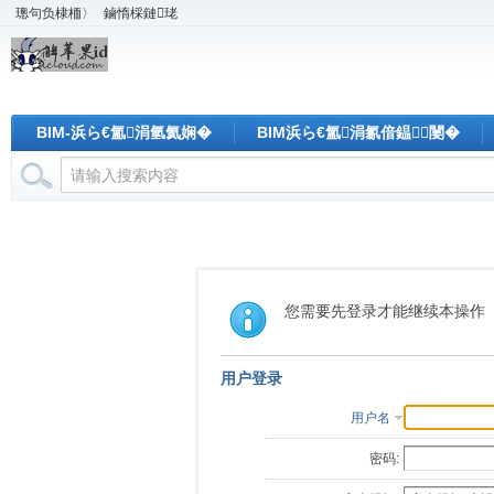
璁句负棣栭〉
鏀惰棌鏈珯
BIM-浜ら€氳涓氫氦娴�
BIM浜ら€氳涓氱偣鎾闄�
您需要先登录才能继续本操作
用户登录
用户名
密码: