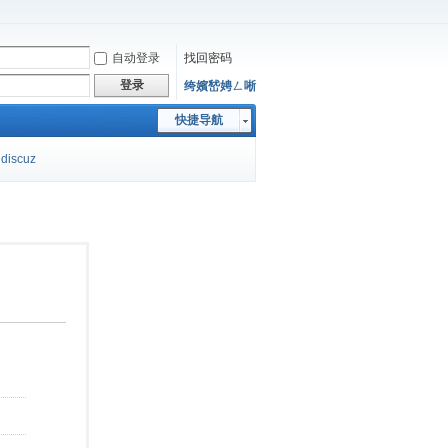
自动登录
找回密码
登录
绔嬪嵆娉ㄥ唽
快捷导航
discuz