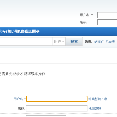
用户名
密码
M浜ら€氳涓氱偣鎾闄�
用户
搜索
热搜:
娲诲姩
浜ゅ弸
您需要先登录才能继续本操作
用户名
绔嬪嵆娉ㄥ唽
密码:
找回密码