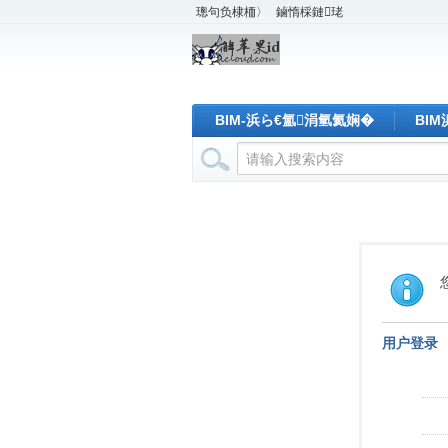
璁句负棣栭〉
鏀惰棌鏈珯
BIM-浜ら€氳涓氫氦娴�
BI
用户登录