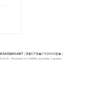
M.DAOQIAO.NET
(
璞獻CP澶�17026424鍙�
)
8 10:41
, Processed in 0.436661 second(s), 3 queries .