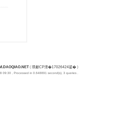
M.DAOQIAO.NET
(
璞獻CP澶�17026424鍙�
)
8 09:30
, Processed in 0.648891 second(s), 3 queries .