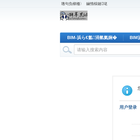
璁句负棣栭〉
鏀惰棌鏈珯
BIM-浜ら€氳涓氫氦娴�
BI
用户登录