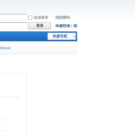
自动登录
找回密码
登录
绔嬪嵆娉ㄥ唽
快捷导航
discuz