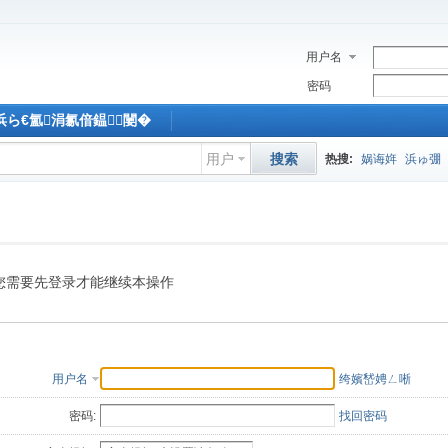
用户名
密码
M浜ら€氳涓氱偣鎾闄�
用户
搜索
热搜:
娲诲姩
浜ゅ弸
您需要先登录才能继续本操作
用户名
绔嬪嵆娉ㄥ唽
密码:
找回密码