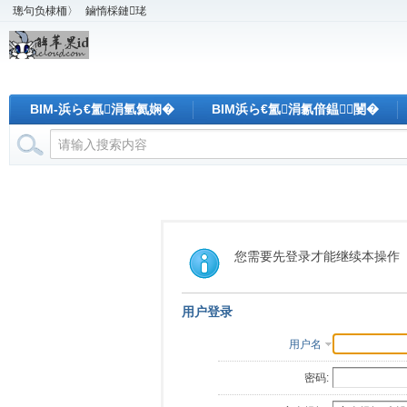
璁句负棣栭〉
鏀惰棌鏈珯
BIM-浜ら€氳涓氫氦娴�
BIM浜ら€氳涓氱偣鎾闄�
您需要先登录才能继续本操作
用户登录
用户名
密码: