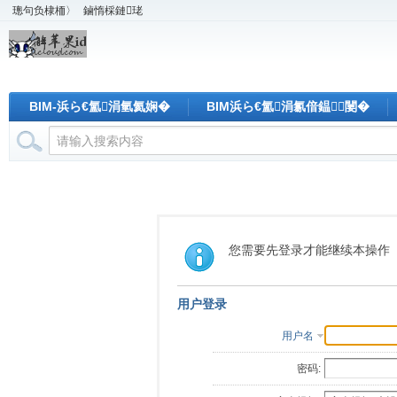
璁句负棣栭〉
鏀惰棌鏈珯
BIM-浜ら€氳涓氫氦娴�
BIM浜ら€氳涓氱偣鎾闄�
您需要先登录才能继续本操作
用户登录
用户名
密码: