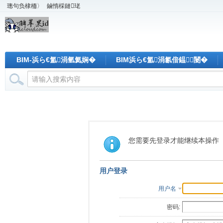
璁句负棣栭〉
鏀惰棌鏈珯
BIM-浜ら€氳涓氫氦娴�
BIM浜ら€氳涓氱偣鎾闄�
您需要先登录才能继续本操作
用户登录
用户名
密码: