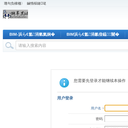
璁句负棣栭〉
鏀惰棌鏈珯
BIM-浜ら€氳涓氫氦娴�
BIM浜ら€氳涓氱偣鎾闄�
您需要先登录才能继续本操作
用户登录
用户名
密码: