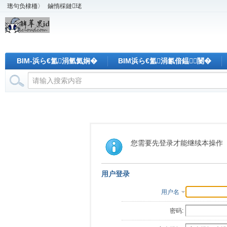
璁句负棣栭〉
鏀惰棌鏈珯
BIM-浜ら€氳涓氫氦娴�
BIM浜ら€氳涓氱偣鎾闄�
您需要先登录才能继续本操作
用户登录
用户名
密码: