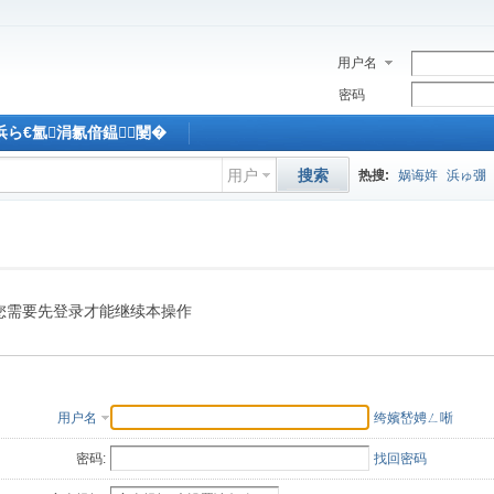
用户名
密码
M浜ら€氳涓氱偣鎾闄�
用户
搜索
热搜:
娲诲姩
浜ゅ弸
您需要先登录才能继续本操作
用户名
绔嬪嵆娉ㄥ唽
密码:
找回密码