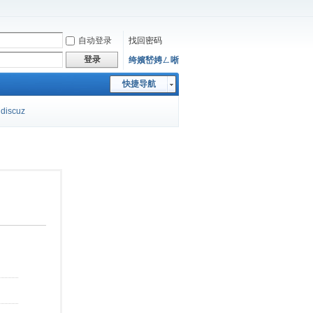
自动登录
找回密码
登录
绔嬪嵆娉ㄥ唽
快捷导航
discuz