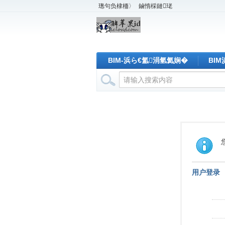
璁句负棣栭〉
鏀惰棌鏈珯
BIM-浜ら€氳涓氫氦娴�
BI
用户登录