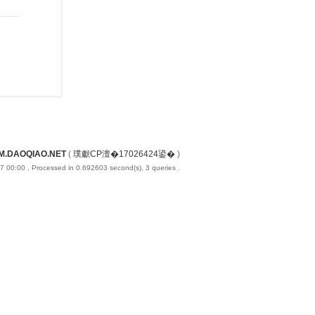
M.DAOQIAO.NET
(
璞獻CP澶�17026424鍙�
)
7 00:00
, Processed in 0.692603 second(s), 3 queries .