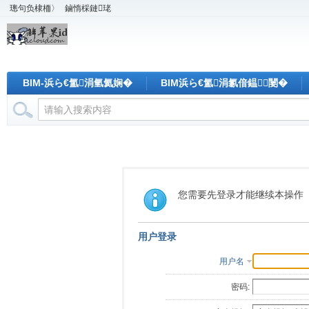
璁句负棣栭〉
鏀惰棌鏈珯
BIM-浜ら€氳涓氫氦娴�
BIM浜ら€氳涓氱偣鎾闄�
您需要先登录才能继续本操作
用户登录
用户名
密码: