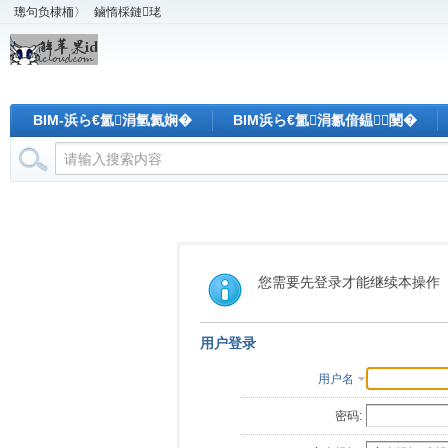
璁句负棣栭〉
鏀惰棌鏈珯
BIM-浜ら€氳涓氫氦娴�
BIM浜ら€氳涓氱偣鎾闄�
您需要先登录才能继续本操作
用户登录
用户名
密码: