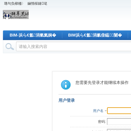
璁句负棣栭〉
鏀惰棌鏈珯
BIM-浜ら€氳涓氫氦娴�
BIM浜ら€氳涓氱偣鎾闄�
您需要先登录才能继续本操作
用户登录
用户名
密码: