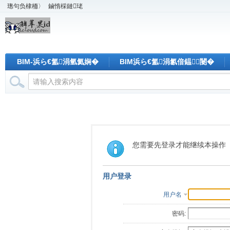
璁句负棣栭〉
鏀惰棌鏈珯
BIM-浜ら€氳涓氫氦娴�
BIM浜ら€氳涓氱偣鎾闄�
您需要先登录才能继续本操作
用户登录
用户名
密码: