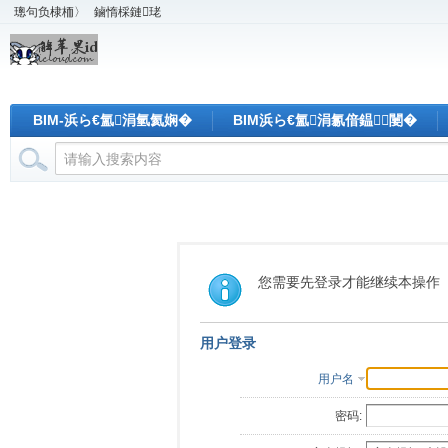
璁句负棣栭〉
鏀惰棌鏈珯
BIM-浜ら€氳涓氫氦娴�
BIM浜ら€氳涓氱偣鎾闄�
您需要先登录才能继续本操作
用户登录
用户名
密码: