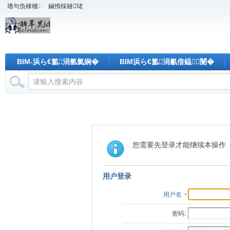
璁句负棣栭〉
鏀惰棌鏈珯
BIM-浜ら€氳涓氫氦娴�
BIM浜ら€氳涓氱偣鎾闄�
您需要先登录才能继续本操作
用户登录
用户名
密码: