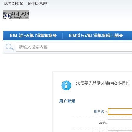
璁句负棣栭〉
鏀惰棌鏈珯
BIM-浜ら€氳涓氫氦娴�
BIM浜ら€氳涓氱偣鎾闄�
您需要先登录才能继续本操作
用户登录
用户名
密码: