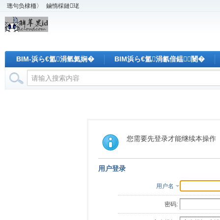
璁句负棣栭〉
鏀惰棌鏈珯
BIM-浜ら€氳涓氫氦娴�
BIM浜ら€氳涓氱偣鎾闄�
您需要先登录才能继续本操作
用户登录
用户名
密码: