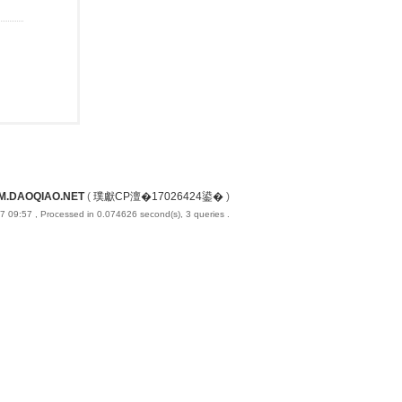
M.DAOQIAO.NET
(
璞獻CP澶�17026424鍙�
)
7 09:57
, Processed in 0.074626 second(s), 3 queries .