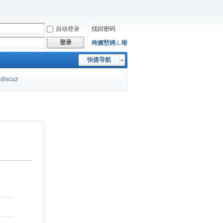
自动登录
找回密码
登录
绔嬪嵆娉ㄥ唽
快捷导航
discuz