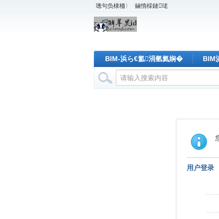
璁句负棣栭〉
鏀惰棌鏈珯
BIM-浜ら€氳涓氫氦娴�
BI
用户登录