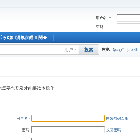
用户名
密码
M浜ら€氳涓氱偣鎾闄�
用户
搜索
热搜:
娲诲姩
浜ゅ弸
您需要先登录才能继续本操作
用户名
绔嬪嵆娉ㄥ唽
密码:
找回密码