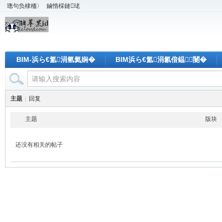
璁句负棣栭〉
鏀惰棌鏈珯
BIM-浜ら€氳涓氫氦娴�
BIM浜ら€氳涓氱偣鎾闄�
主题
|
回复
主题
版块
还没有相关的帖子