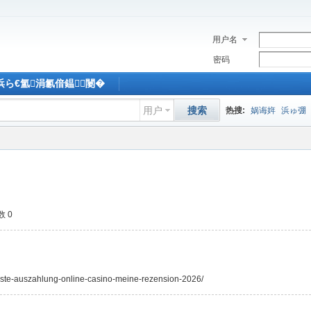
用户名
密码
M浜ら€氳涓氱偣鎾闄�
用户
搜索
热搜:
娲诲姩
浜ゅ弸
 0
beste-auszahlung-online-casino-meine-rezension-2026/