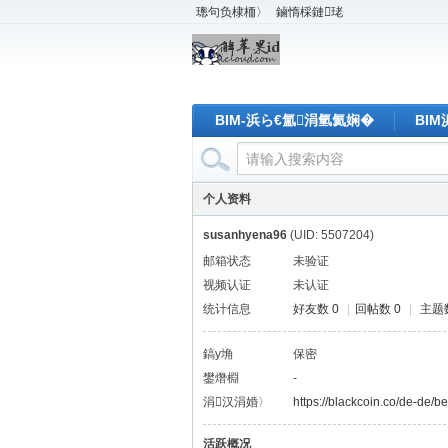
璁句负棣栭〉
鏀惰棌鏈珯
BIM-浜ら€氳涓氫氦娴�
BI
个人资料
susanhyena96
(UID: 5507204)
邮箱状态
未验证
视频认证
未认证
统计信息
好友数 0
|
回帖数 0
|
主题数
鎬у埆
保密
鐢熸棩
-
涓汉涓婚〉
https://blackcoin.co/de-de/
活跃概况