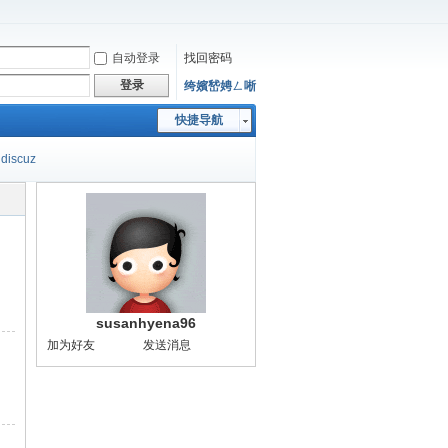
自动登录
找回密码
登录
绔嬪嵆娉ㄥ唽
快捷导航
discuz
susanhyena96
加为好友
发送消息