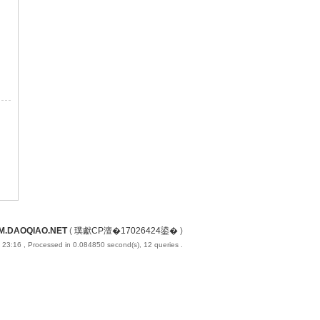
M.DAOQIAO.NET
(
璞獻CP澶�17026424鍙�
)
 23:16
, Processed in 0.084850 second(s), 12 queries .