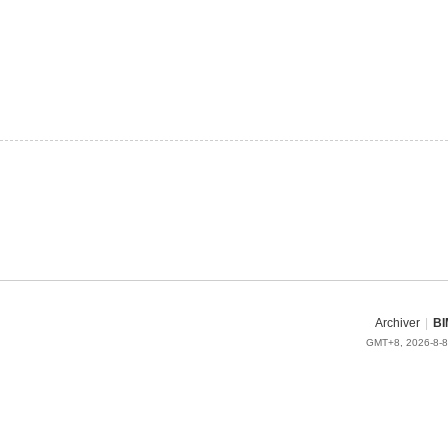
Archiver
|
BI
GMT+8, 2026-8-8