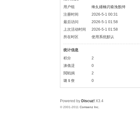
用户组
绛夊緟楠岃瘉浼氬憳
注册时间
2026-5-1 00:31
最后访问
2026-5-1 01:58
上次活动时间
2026-5-1 01:58
所在时区
使用系统默认
统计信息
积分
2
濞佹湜
0
閲戦挶
2
璐＄尞
0
Powered by
Discuz!
X3.4
© 2001-2011
Comsenz Inc.