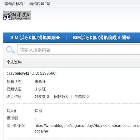
璁句负棣栭〉
鏀惰棌鏈珯
BIM-浜ら€氳涓氫氦娴�
BIM浜ら€氳涓氱偣鎾闄�
个人资料
crayonlow42
(UID: 5193566)
邮箱状态
未验证
视频认证
未认证
统计信息
好友数 0
|
回帖数 0
|
主题数 0
鎬у埆
保密
鐢熸棩
-
涓汉涓婚〉
https://writeablog.net/sugarsunday7/buy-colombian-cocaine-on
cocaine