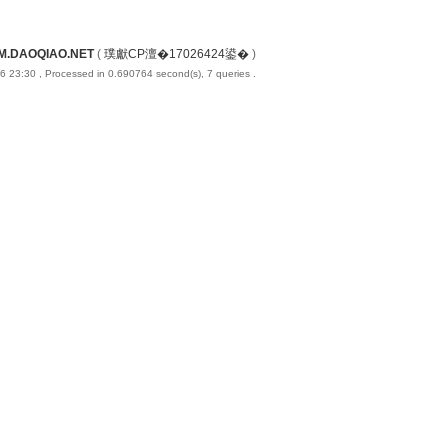
M.DAOQIAO.NET
(
璞獻CP澶�17026424鍙�
)
6 23:30
, Processed in 0.690764 second(s), 7 queries .