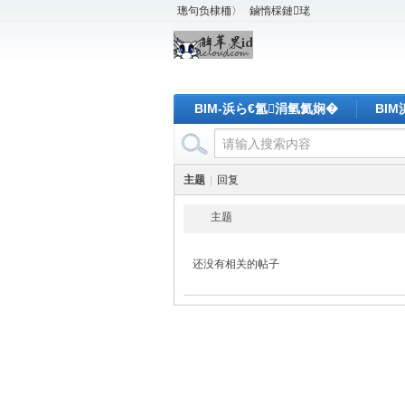
璁句负棣栭〉
鏀惰棌鏈珯
BIM-浜ら€氳涓氫氦娴�
BI
主题
|
回复
主题
还没有相关的帖子