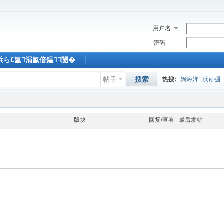
用户名
密码
M浜ら€氳涓氱偣鎾闄�
帖子
搜索
热搜:
娲诲姩
浜ゅ弸
版块
回复/查看
最后发帖